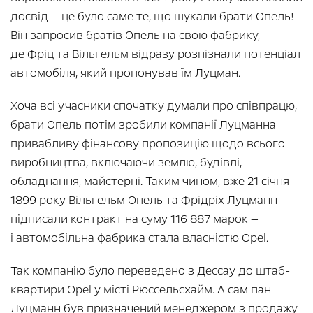
досвід — це було саме те, що шукали брати Опель!
Він запросив братів Опель на свою фабрику,
де Фріц та Вільгельм відразу розпізнали потенціал
автомобіля, який пропонував їм Луцман.
Хоча всі учасники спочатку думали про співпрацю,
брати Опель потім зробили компанії Луцманна
привабливу фінансову пропозицію щодо всього
виробництва, включаючи землю, будівлі,
обладнання, майстерні. Таким чином, вже 21 січня
1899 року Вільгельм Опель та Фрідріх Луцманн
підписали контракт на суму 116 887 марок —
і автомобільна фабрика стала власністю Opel.
Так компанію було переведено з Дессау до штаб-
квартири Opel у місті Рюссельсхайм. А сам пан
Луцманн був призначений менеджером з продажу