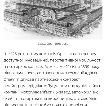
Завод Opel 1898 року
Ще 125 років тому компанія Opel заклала основу
доступної, інноваційної, перспективної мобільності
на чотирьох колесах. Адже саме 21 січня 1899 року
Вільгельм Опель, син засновника компанії Адама
Опеля, підписав партнерський контракт
з майстром Фрідріхом Луцманом про купівлю його
компанії Motorwagenfabrik («завод автомобілів»),
який став стартом для виробництва автомобілів
під Брендом Opel. Це був початок нової ери,