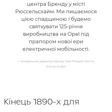
центра Бренду у місті
Рюссельсхайм. Ми пишаємося
цією спадщиною і будемо
святкувати 125-річчя
виробництва на Opel під
прапором нової ери
електричної мобільності.
— Генеральний директор Бренду Opel Флоріан Хюттль
(Florian Huettl)
Кінець 1890-х для