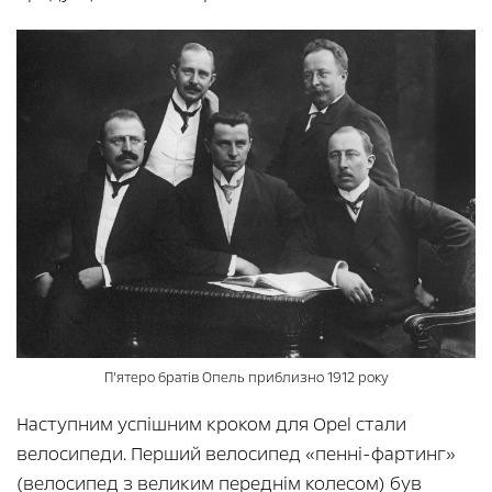
П’ятеро братів Опель приблизно 1912 року
Наступним успішним кроком для Opel стали
велосипеди. Перший велосипед «пенні-фартинг»
(велосипед з великим переднім колесом) був