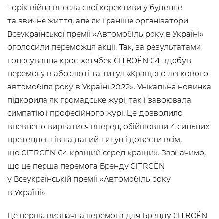
Торік війна внесла свої корективи у буденне
та звичне життя, але як і раніше організатори
Всеукраїнської премії «Автомобіль року в Україні»
оголосили переможця акції. Так, за результатами
голосування крос-хетчбек CITROЁN C4 здобув
перемогу в абсолюті та титул «Кращого легкового
автомобіля року в Україні 2022». Унікальна новинка
підкорила як громадське журі, так і завоювала
симпатію і професійного журі. Це дозволило
впевнено вирватися вперед, обійшовши 4 сильних
претендентів на даний титул і довести всім,
що CITROЁN C4 кращий серед кращих. Зазначимо,
що це перша перемога Бренду CITROЁN
у Всеукраїнській премії «Автомобіль року
в Україні».
Це перша визначна перемога для Бренду CITROЁN