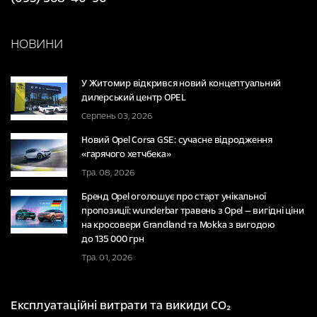
НОВИНИ
У Житомир відкрився новий концептуальний
дилерський центр OPEL
Серпень 03, 2026
Новий Opel Corsa GSE: сучасне відродження
«гарячого хетчбека»
Тра. 08, 2026
Бренд Opel оголошує про старт унікальної
пропозиції: wunderbar травень з Opel — вигідні ціни
на кросовери Grandland та Mokka з вигодою
до 135 000 грн
Тра. 01, 2026
Експлуатаційні витрати та викиди CO₂