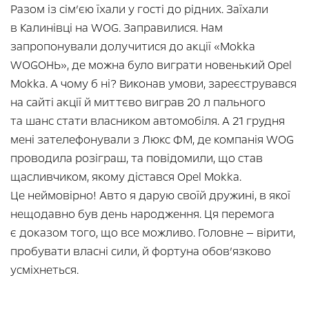
Разом із сім’єю їхали у гості до рідних. Заїхали
в Калинівці на WOG. Заправилися. Нам
запропонували долучитися до акції «Mokka
WOGОНЬ», де можна було виграти новенький Opel
Mokka. А чому б ні? Виконав умови, зареєструвався
на сайті акції й миттєво виграв 20 л пального
та шанс стати власником автомобіля. А 21 грудня
мені зателефонували з Люкс ФМ, де компанія WOG
проводила розіграш, та повідомили, що став
щасливчиком, якому дістався Opel Mokka.
Це неймовірно! Авто я дарую своїй дружині, в якої
нещодавно був день народження. Ця перемога
є доказом того, що все можливо. Головне — вірити,
пробувати власні сили, й фортуна обов’язково
усміхнеться.