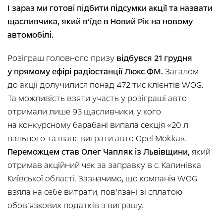
І зараз ми готові підбити підсумки акції та назвати
щасливчика, який в’їде в Новий Рік на новому
автомобілі.
Розіграш головного призу
відбувся 21 грудня
у прямому ефірі радіостанції Люкс ФМ.
Загалом
до акції долучилися понад 472 тис клієнтів WOG.
Та можливість взяти участь у розіграші авто
отримали лише 93 щасливчики, у кого
на конкурсному барабані випала секція «20 л
пального та шанс виграти авто Opel Mokka».
Переможцем став Олег Чапляк із Львівщини,
який
отримав акційний чек за заправку в с. Калинівка
Київської області. Зазначимо, що компанія WOG
взяла на себе витрати, пов’язані зі сплатою
обов’язкових податків з виграшу.