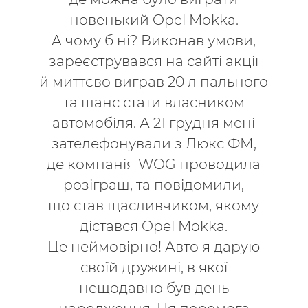
новенький Opel Mokka.
А чому б ні? Виконав умови,
зареєструвався на сайті акції
й миттєво виграв 20 л пального
та шанс стати власником
автомобіля. А 21 грудня мені
зателефонували з Люкс ФМ,
де компанія WOG проводила
розіграш, та повідомили,
що став щасливчиком, якому
дістався Opel Mokka.
Це неймовірно! Авто я дарую
своїй дружині, в якої
нещодавно був день