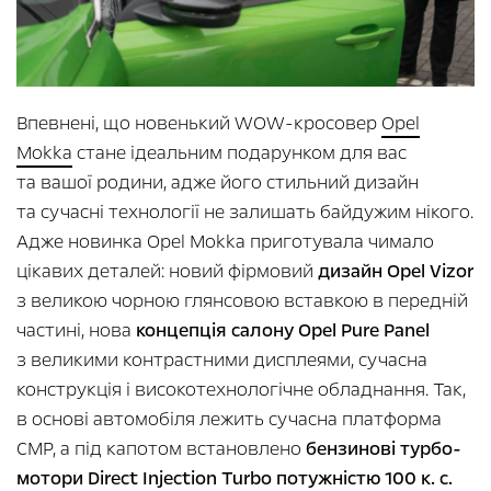
Впевнені, що новенький WOW-кросовер
Opel
Mokka
стане ідеальним подарунком для вас
та вашої родини, адже його стильний дизайн
та сучасні технології не залишать байдужим нікого.
Адже новинка Opel Mokka приготувала чимало
цікавих деталей: новий фірмовий
дизайн Opel Vizor
з великою чорною глянсовою вставкою в передній
частині, нова
концепція салону Opel Pure Panel
з великими контрастними дисплеями, сучасна
конструкція і високотехнологічне обладнання. Так,
в основі автомобіля лежить сучасна платформа
СМР, а під капотом встановлено
бензинові турбо-
мотори Direct Injection Turbo потужністю 100 к. с.