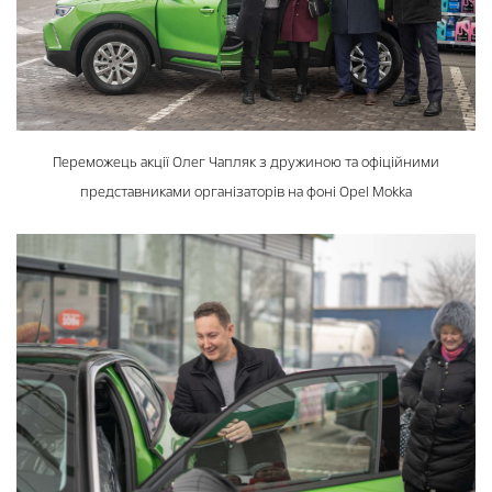
Переможець акції Олег Чапляк з дружиною та офіційними
представниками організаторів на фоні Opel Mokka