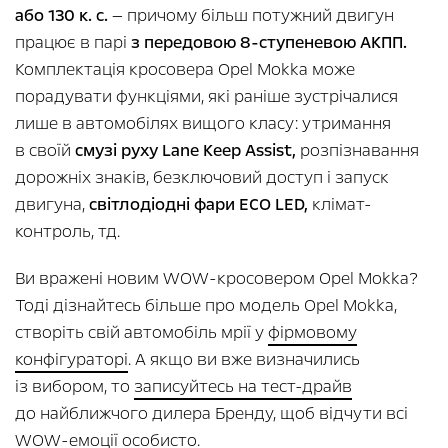
або 130 к. с.
— причому більш потужний двигун
працює в парі
з передовою 8-ступеневою АКПП.
Комплектація кросовера Opel Mokka може
порадувати функціями, які раніше зустрічалися
лише в автомобілях вищого класу: утримання
в своїй
смузі руху Lane Keep Assist,
розпізнавання
дорожніх знаків, безключовий доступ і запуск
двигуна,
світлодіодні фари ECO LED,
клімат-
контроль, тд.
Ви вражені новим WOW-кросовером Opel Mokka?
Тоді дізнайтесь більше про модель Opel Mokka,
створіть свій автомобіль мрії у
фірмовому
конфігураторі
. А якщо ви вже визначились
із вибором, то
записуйтесь на тест-драйв
до найближчого дилера Бренду, щоб відчути всі
WOW-емоції особисто.