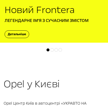
Новий Frontera
ЛЕГЕНДАРНЕ ІМʼЯ З СУЧАСНИМ ЗМІСТОМ
Детальніше
• Німецький кросовер нового покоління
• Гібридний двигун — динаміка без компромісів
• Високий кліренс 200 мм — впевненість
Opel у Києві
на кожному маршруті
Opel Центр Київ в автоцентрі «УКРАВТО НА