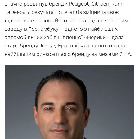
значно розвинув бренди Peugeot, Citroën, Ram
та Jeep
. У результаті Stellantis зміцнила своє
®
лідерство в регіоні. Його робота над створенням
заводу в Пернамбуку — одного з найбільших
автомобільних хабів Південної Америки — дала
старт бренду Jeep
у Бразилії, яка швидко стала
®
найбільшим ринком цього бренду за межами США.