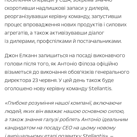
скоротивши надлишкові запаси у дилерів,
реорганізувавши керівну команду, запустивши
процес впровадження нових продуктів і силових
агрегатів, а також активізувавши діалог
із дилерами, профспілками й постачальниками.
Джон Елканн залишиться на посаді виконавчого
голови після того, як Антоніо Філоза офіційно
візьметься до виконання обов’язків генерального
директора 23 червня. У цей день також буде
оголошено нову керівну команду Stellantis.
«Глибоке розуміння нашої компанії, включаючи
людей, яких він вважає нашою основною силою,
а також знання галузі роблять Антоніо ідеальним
кандидатом на посаду CEO на цьому новому
і вирішальному етапі розвитку Stellantis», —