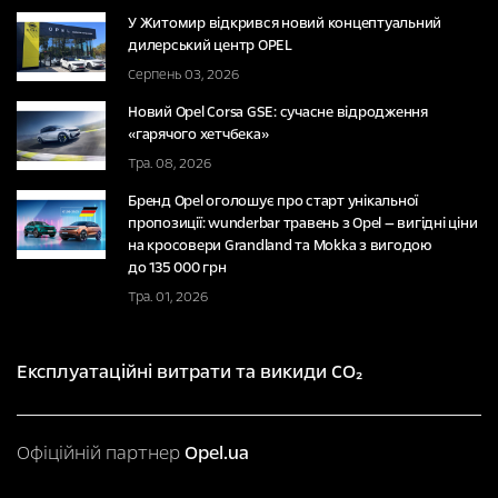
У Житомир відкрився новий концептуальний
дилерський центр OPEL
Серпень 03, 2026
Новий Opel Corsa GSE: сучасне відродження
«гарячого хетчбека»
Тра. 08, 2026
Бренд Opel оголошує про старт унікальної
пропозиції: wunderbar травень з Opel — вигідні ціни
на кросовери Grandland та Mokka з вигодою
до 135 000 грн
Тра. 01, 2026
Експлуатаційні витрати та викиди CO₂
Офіційній партнер
Opel.ua