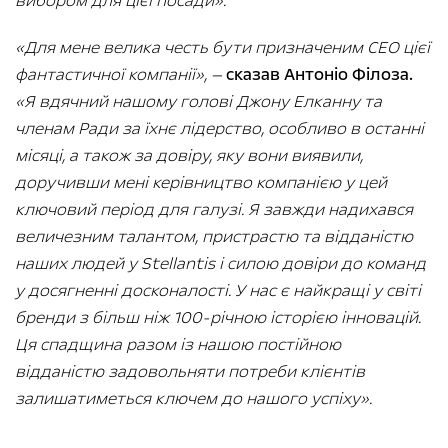
вибором для цієї посади».
«Для мене велика честь бути призначеним CEO цієї
фантастичної компанії», —
сказав Антоніо Філоза.
«Я вдячний нашому голові Джону Елканну та
членам Ради за їхнє лідерство, особливо в останні
місяці, а також за довіру, яку вони виявили,
доручивши мені керівництво компанією у цей
ключовий період для галузі. Я завжди надихався
величезним талантом, пристрастю та відданістю
наших людей у Stellantis і силою довіри до команд
у досягненні досконалості. У нас є найкращі у світі
бренди з більш ніж 100-річною історією інновацій.
Ця спадщина разом із нашою постійною
відданістю задовольняти потреби клієнтів
залишатиметься ключем до нашого успіху».