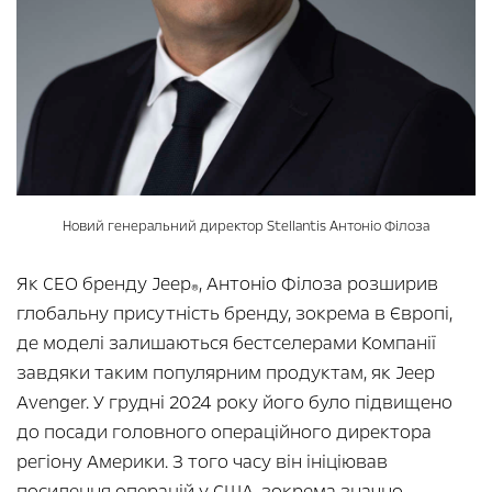
Новий генеральний директор Stellantis Антоніо Філоза
Як CEO бренду Jeep
, Антоніо Філоза розширив
®
глобальну присутність бренду, зокрема в Європі,
де моделі залишаються бестселерами Компанії
завдяки таким популярним продуктам, як Jeep
Avenger. У грудні 2024 року його було підвищено
до посади головного операційного директора
регіону Америки. З того часу він ініціював
посилення операцій у США, зокрема значно