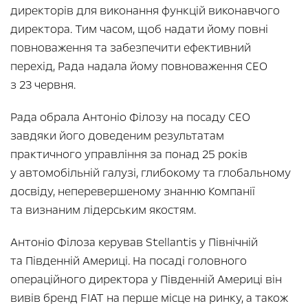
директорів для виконання функцій виконавчого
директора. Тим часом, щоб надати йому повні
повноваження та забезпечити ефективний
перехід, Рада надала йому повноваження CEO
з 23 червня.
Рада обрала Антоніо Філозу на посаду CEO
завдяки його доведеним результатам
практичного управління за понад 25 років
у автомобільній галузі, глибокому та глобальному
досвіду, неперевершеному знанню Компанії
та визнаним лідерським якостям.
Антоніо Філоза керував Stellantis у Північній
та Південній Америці. На посаді головного
операційного директора у Південній Америці він
вивів бренд FIAT на перше місце на ринку, а також