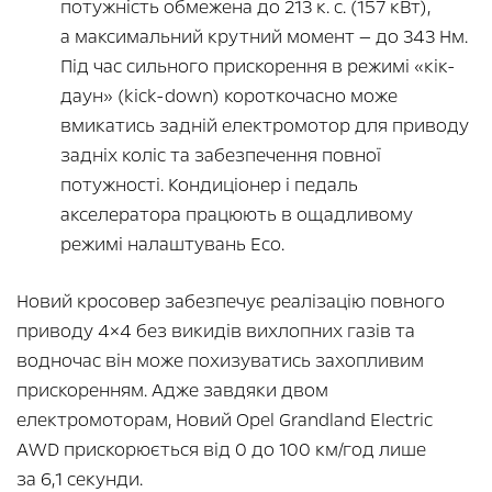
потужність обмежена до 213 к. с. (157 кВт),
а максимальний крутний момент — до 343 Нм.
Під час сильного прискорення в режимі «кік-
даун» (kick-down) короткочасно може
вмикатись задній електромотор для приводу
задніх коліс та забезпечення повної
потужності. Кондиціонер і педаль
акселератора працюють в ощадливому
режимі налаштувань Eco.
Новий кросовер забезпечує реалізацію повного
приводу 4×4 без викидів вихлопних газів та
водночас він може похизуватись захопливим
прискоренням. Адже завдяки двом
електромоторам, Новий Opel Grandland Electric
AWD прискорюється від 0 до 100 км/год лише
за 6,1 секунди.