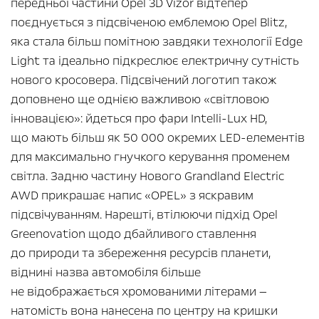
передньої частини Opel 3D Vizor відтепер
поєднується з підсвіченою емблемою Opel Blitz,
яка стала більш помітною завдяки технології Edge
Light та ідеально підкреслює електричну сутність
нового кросовера. Підсвічений логотип також
доповнено ще однією важливою «світловою
інновацією»: йдеться про фари Intelli-Lux HD,
що мають більш як 50 000 окремих LED-елементів
для максимально гнучкого керування променем
світла. Задню частину Нового Grandland Electric
AWD прикрашає напис «OPEL» з яскравим
підсвічуванням. Нарешті, втілюючи підхід Opel
Greenovation щодо дбайливого ставлення
до природи та збереження ресурсів планети,
віднині назва автомобіля більше
не відображається хромованими літерами —
натомість вона нанесена по центру на кришки